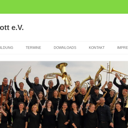
tt e.V.
ILDUNG
TERMINE
DOWNLOADS
KONTAKT
IMPR
TER
IKALISCHE
ÜHFÖRDERUNG
CKFLÖTEN
SERKLASSE
TRUMENTALAUSBILDUNG