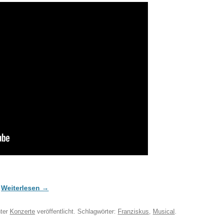
r
Weiterlesen
→
ter
Konzerte
veröffentlicht. Schlagwörter:
Franziskus
,
Musical
.