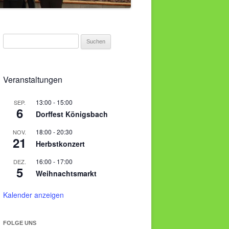
S
u
c
h
Veranstaltungen
e
n
13:00
-
15:00
SEP.
6
Dorffest Königsbach
n
a
18:00
-
20:30
NOV.
c
21
Herbstkonzert
h
16:00
-
17:00
DEZ.
:
5
Weihnachtsmarkt
Kalender anzeigen
FOLGE UNS