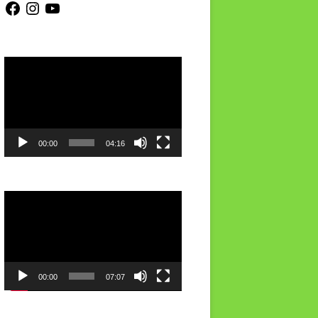
Video-
Player
00:00
04:16
Video-
Player
00:00
07:07