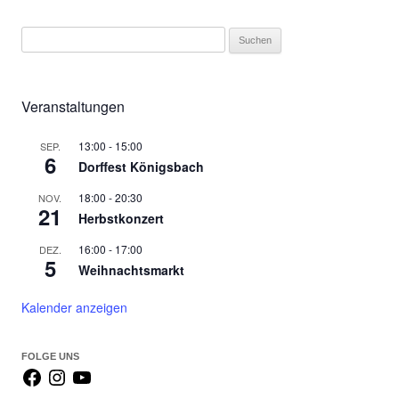
S
u
c
h
Veranstaltungen
e
n
13:00
-
15:00
SEP.
6
Dorffest Königsbach
n
a
18:00
-
20:30
NOV.
c
21
Herbstkonzert
h
16:00
-
17:00
DEZ.
:
5
Weihnachtsmarkt
Kalender anzeigen
FOLGE UNS