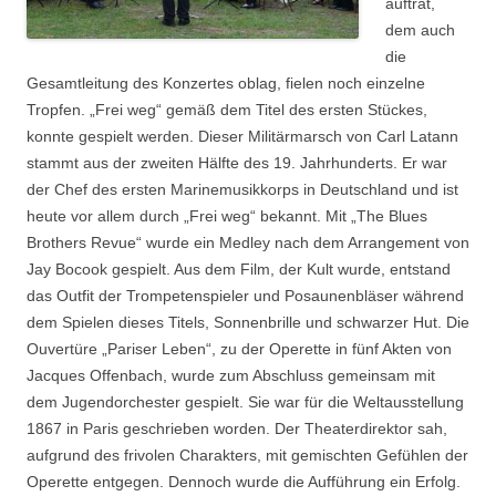
auftrat,
dem auch
die
Gesamtleitung des Konzertes oblag, fielen noch einzelne
Tropfen. „Frei weg“ gemäß dem Titel des ersten Stückes,
konnte gespielt werden. Dieser Militärmarsch von Carl Latann
stammt aus der zweiten Hälfte des 19. Jahrhunderts. Er war
der Chef des ersten Marinemusikkorps in Deutschland und ist
heute vor allem durch „Frei weg“ bekannt. Mit „The Blues
Brothers Revue“ wurde ein Medley nach dem Arrangement von
Jay Bocook gespielt. Aus dem Film, der Kult wurde, entstand
das Outfit der Trompetenspieler und Posaunenbläser während
dem Spielen dieses Titels, Sonnenbrille und schwarzer Hut. Die
Ouvertüre „Pariser Leben“, zu der Operette in fünf Akten von
Jacques Offenbach, wurde zum Abschluss gemeinsam mit
dem Jugendorchester gespielt. Sie war für die Weltausstellung
1867 in Paris geschrieben worden. Der Theaterdirektor sah,
aufgrund des frivolen Charakters, mit gemischten Gefühlen der
Operette entgegen. Dennoch wurde die Aufführung ein Erfolg.