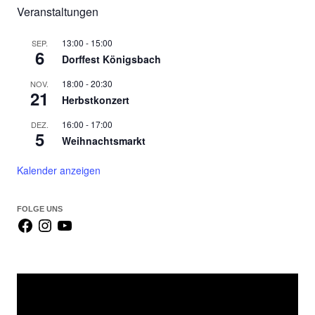
h
Veranstaltungen
e
n
13:00
-
15:00
SEP.
6
Dorffest Königsbach
n
a
18:00
-
20:30
NOV.
c
21
Herbstkonzert
h
16:00
-
17:00
DEZ.
:
5
Weihnachtsmarkt
Kalender anzeigen
FOLGE UNS
Video-
Player