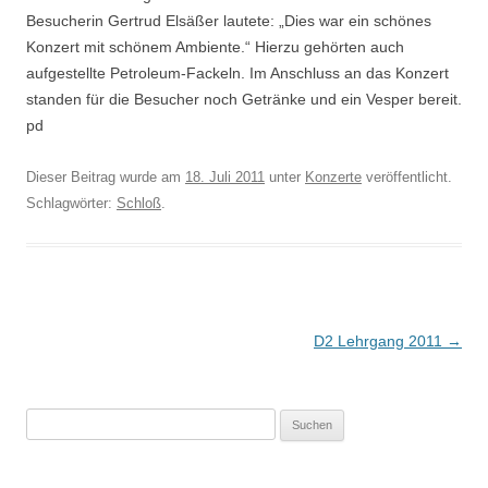
Besucherin Gertrud Elsäßer lautete: „Dies war ein schönes
Konzert mit schönem Ambiente.“ Hierzu gehörten auch
aufgestellte Petroleum-Fackeln. Im Anschluss an das Konzert
standen für die Besucher noch Getränke und ein Vesper bereit.
pd
Dieser Beitrag wurde am
18. Juli 2011
unter
Konzerte
veröffentlicht.
Schlagwörter:
Schloß
.
Beitragsnavigation
D2 Lehrgang 2011
→
S
u
c