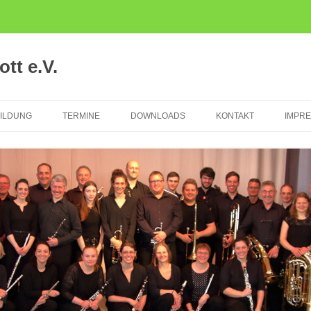
tt e.V.
ILDUNG
TERMINE
DOWNLOADS
KONTAKT
IMPR
TER
IKALISCHE
ÜHFÖRDERUNG
CKFLÖTEN
SERKLASSE
TRUMENTALAUSBILDUNG