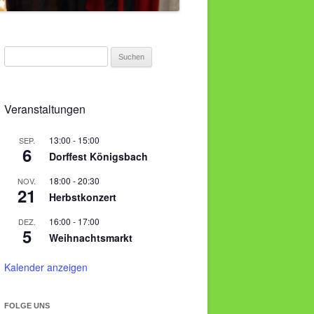
S
u
c
h
Veranstaltungen
e
n
13:00
-
15:00
SEP.
6
Dorffest Königsbach
n
a
18:00
-
20:30
NOV.
c
21
Herbstkonzert
h
16:00
-
17:00
DEZ.
:
5
Weihnachtsmarkt
Kalender anzeigen
FOLGE UNS