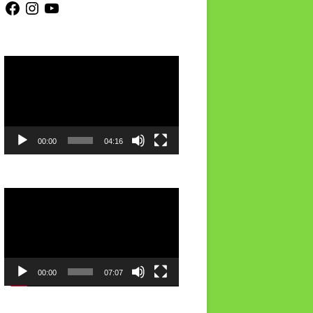
Video-
Player
00:00
04:16
Video-
Player
00:00
07:07