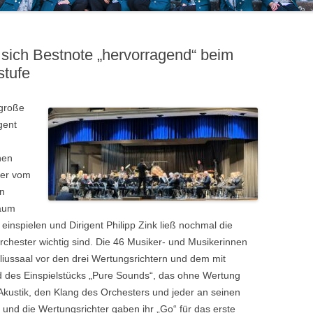
 sich Bestnote „hervorragend“ beim
stufe
große
gent
hen
ter vom
in
aum
 einspielen und Dirigent Philipp Zink ließ nochmal die
Orchester wichtig sind. Die 46 Musiker- und Musikerinnen
ussaal vor den drei Wertungsrichtern und dem mit
d des Einspielstücks „Pure Sounds“, das ohne Wertung
 Akustik, den Klang des Orchesters und jeder an seinen
und die Wertungsrichter gaben ihr „Go“ für das erste