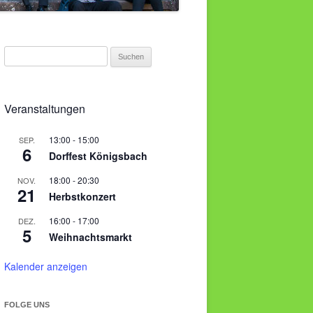
S
u
c
h
Veranstaltungen
e
n
13:00
-
15:00
SEP.
6
Dorffest Königsbach
n
a
18:00
-
20:30
NOV.
c
21
Herbstkonzert
h
16:00
-
17:00
DEZ.
:
5
Weihnachtsmarkt
Kalender anzeigen
FOLGE UNS