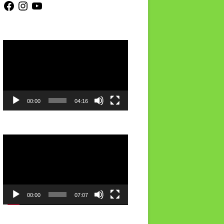
Video-
Player
00:00
04:16
Video-
Player
00:00
07:07