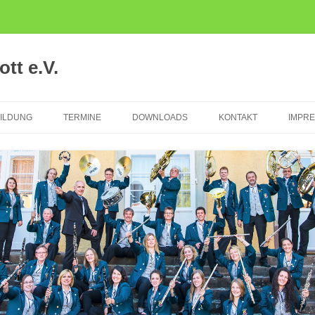
tt e.V.
ILDUNG
TERMINE
DOWNLOADS
KONTAKT
IMPR
TER
IKALISCHE
ÜHFÖRDERUNG
CKFLÖTEN
SERKLASSE
TRUMENTALAUSBILDUNG