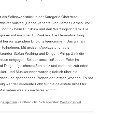
r als Selbstwahlstück in der Kategorie Oberstufe
ls zweiter Vortrag „Dance Variants“ von James Barnes. Vor
Eindruck beim Publikum und den Wertungsrichtern. Die
egorien mit maximal 10 Punkten. Die Gesamtwertung
it hervorragendem Erfolg teilgenommen. Das war an
e Teilnehmer. Mit großem Applaus und lauten
zender Stefan Weihing und Dirigent Philipp Zink die
nisse entgegen. Bei der anschließenden Feier im
nd Dirigent gleichermaßen stolz und mehr als zufrieden
siker- und Musikerinnen waren glücklich über die
chen und spannenden Proben der letzten Wochen. Es hat
lg war der verdiente Lohn für die geleistete Arbeit für
. Mal sehen was als nächstes kommt!
er
Allgemein
veröffentlicht. Schlagwörter:
Wertungsspiel
.