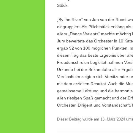
Stück.
„By the River“ von Jan van der Roost wa
eingruppiert. Als Pflichtstück erklang a
allem „Dance Variants“ machte mächtig 
Jury bewertete das Orchester in 10 Kat
ergab 92 von 100 möglichen Punkten, m
diesem Tag das beste Ergebnis über all
Freudenschreien begleitet nahmen Vorsit
Urkunde bei der Bekanntabe aller Ergeb
Vereinsheim zeigten sich Vorsitzender u
mit dem erzielten Resultat. Auch die Mu
gemeinsame Leistung und die harmonis
allen riesigen Spaß gemacht und der Erfo
Orchester, Dirigent und Vorstandschaft
Dieser Beitrag wurde am
13. März 2024
unt