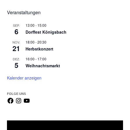
c
h
Veranstaltungen
e
n
13:00
-
15:00
SEP.
6
Dorffest Königsbach
n
a
18:00
-
20:30
NOV.
c
21
Herbstkonzert
h
16:00
-
17:00
DEZ.
:
5
Weihnachtsmarkt
Kalender anzeigen
FOLGE UNS
Video-
Player