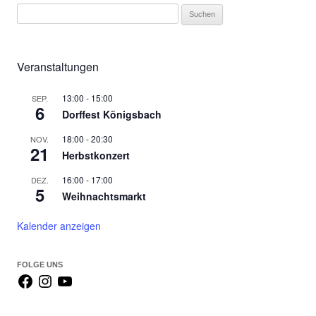
S
u
c
h
Veranstaltungen
e
n
13:00
-
15:00
SEP.
6
Dorffest Königsbach
n
a
18:00
-
20:30
NOV.
c
21
Herbstkonzert
h
16:00
-
17:00
DEZ.
:
5
Weihnachtsmarkt
Kalender anzeigen
FOLGE UNS