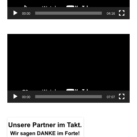
00:00
04:16
Video-
Player
00:00
07:07