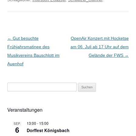
Beitragsnavigation
←
Gut besuchte
OpenAir Konzert mit Hocketse
Frühjahrsmatinee des
am 06. Juli ab 17 Uhr auf dem
Musikvereins Bauschlott im
Gelände der FWS
→
Auenhof
S
u
c
h
Veranstaltungen
e
n
13:00
-
15:00
SEP.
6
Dorffest Königsbach
n