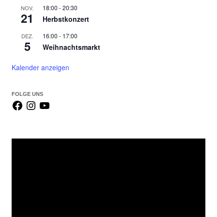
a
18:00
-
20:30
NOV.
c
21
Herbstkonzert
h
16:00
-
17:00
DEZ.
:
5
Weihnachtsmarkt
Kalender anzeigen
FOLGE UNS
Video-
Player