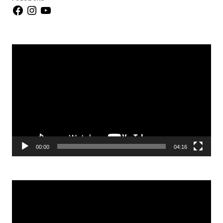
Video-
Player
00:00
04:16
Video-
Player