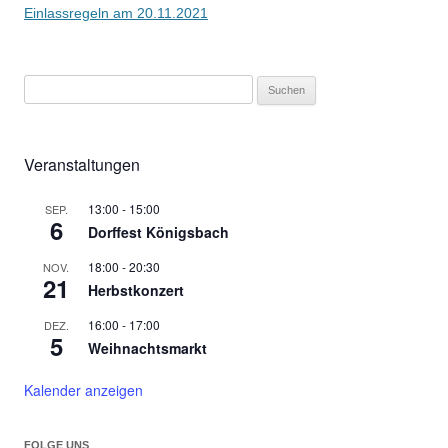
Einlassregeln am 20.11.2021
S
u
c
h
Veranstaltungen
e
n
13:00
-
15:00
SEP.
6
Dorffest Königsbach
n
a
18:00
-
20:30
NOV.
c
21
Herbstkonzert
h
16:00
-
17:00
DEZ.
:
5
Weihnachtsmarkt
Kalender anzeigen
FOLGE UNS