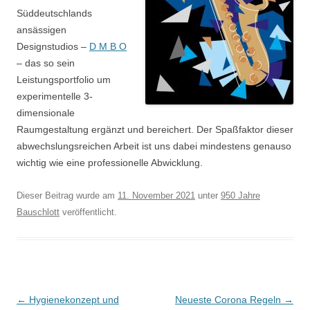
Süddeutschlands
ansässigen
Designstudios –
D M B O
– das so sein
Leistungsportfolio um
experimentelle 3-
dimensionale
Raumgestaltung ergänzt und bereichert. Der Spaßfaktor dieser
abwechslungsreichen Arbeit ist uns dabei mindestens genauso
wichtig wie eine professionelle Abwicklung.
Dieser Beitrag wurde am
11. November 2021
unter
950 Jahre
Bauschlott
veröffentlicht.
Beitragsnavigation
←
Hygienekonzept und
Neueste Corona Regeln
→