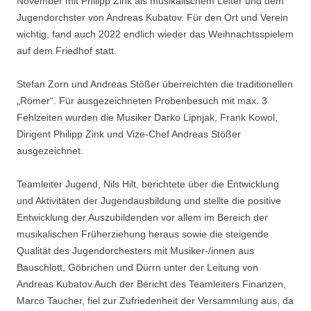
November mit Philipp Zink als musikalischem Leiter und dem
Jugendorchster von Andreas Kubatov. Für den Ort und Verein
wichtig, fand auch 2022 endlich wieder das Weihnachtsspielem
auf dem Friedhof statt.
Stefan Zorn und Andreas Stößer überreichten die traditionellen
„Römer“. Für ausgezeichneten Probenbesuch mit max. 3
Fehlzeiten wurden die Musiker Darko Lipnjak, Frank Kowol,
Dirigent Philipp Zink und Vize-Chef Andreas Stößer
ausgezeichnet.
Teamleiter Jugend, Nils Hilt, berichtete über die Entwicklung
und Aktivitäten der Jugendausbildung und stellte die positive
Entwicklung der Auszubildenden vor allem im Bereich der
musikalischen Früherziehung heraus sowie die steigende
Qualität des Jugendorchesters mit Musiker-/innen aus
Bauschlott, Göbrichen und Dürrn unter der Leitung von
Andreas Kubatov.Auch der Bericht des Teamleiters Finanzen,
Marco Taucher, fiel zur Zufriedenheit der Versammlung aus, da