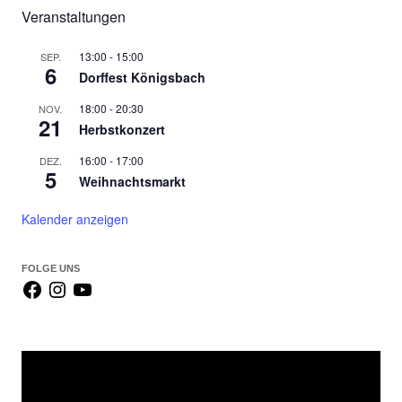
h
Veranstaltungen
e
n
13:00
-
15:00
SEP.
6
Dorffest Königsbach
n
a
18:00
-
20:30
NOV.
c
21
Herbstkonzert
h
16:00
-
17:00
DEZ.
:
5
Weihnachtsmarkt
Kalender anzeigen
FOLGE UNS
Video-
Player