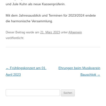
und Jule Kuhn als neue Kassenprüferin.
Mit dem Jahresausblick und Terminen für 2023/2024 endete
die harmonische Versammlung.
Dieser Beitrag wurde am
21. März 2023
unter
Allgemein
veröffentlicht.
Beitragsnavigation
←
Frühlingskonzert am 01.
Ehrungen beim Musikverein
April 2023
Bauschlott
→
S
u
c