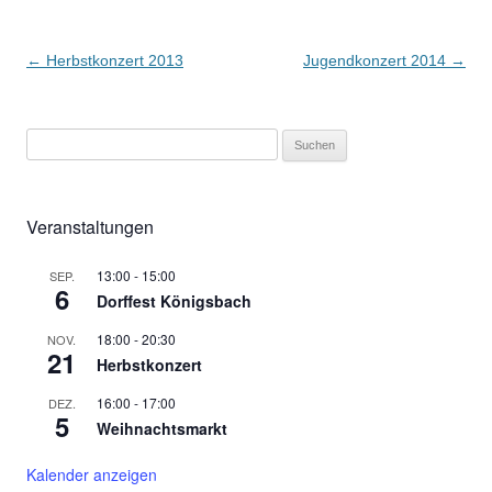
Beitragsnavigation
←
Herbstkonzert 2013
Jugendkonzert 2014
→
S
u
c
h
Veranstaltungen
e
n
13:00
-
15:00
SEP.
6
Dorffest Königsbach
n
a
18:00
-
20:30
NOV.
c
21
Herbstkonzert
h
16:00
-
17:00
DEZ.
:
5
Weihnachtsmarkt
Kalender anzeigen