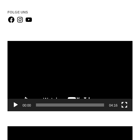
FOLGE UNS
Video-
Player
00:00
04:16
Video-
Player